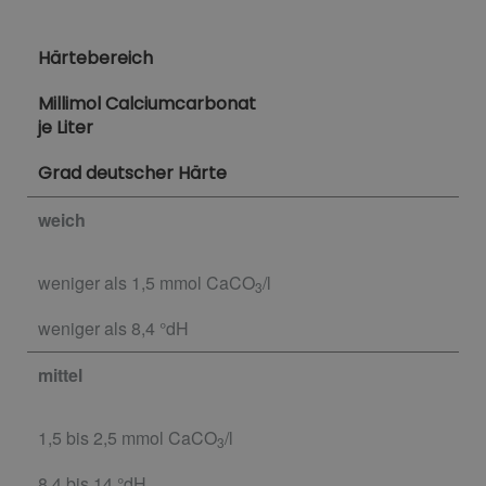
Härtebereich
Millimol Calciumcarbonat
je Liter
Grad deutscher Härte
weich
weniger als 1,5 mmol CaCO
/l
3
weniger als 8,4 °dH
mittel
1,5 bis 2,5 mmol CaCO
/l
3
8,4 bis 14 °dH