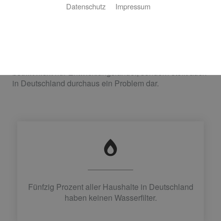
Datenschutz
Impressum
Ob als Durstlöscher, zur Essenszubereitung oder im
Bad – Wasser ist unser wichtigster Rohstoff und
Lebensmittel Nummer eins. Im Schnitt verbraucht jeder
Bundesbürger täglich etwa 130 Liter. Stellen Sie sich
nun eine Verunreinigung dieses Wassers vor. Denn was
die Meisten nicht wissen: Schmutziges Trinkwasser
betrifft nicht nur Entwicklungsländer, sondern stellt auch
in Deutschland durchaus ein Problem dar.
Fünfzig Prozent aller Haushalte in Deutschland
haben keinen Wasserfilter.