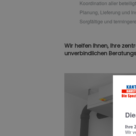
Koordination aller beteil
Planung, Lieferung und In
Sorgfältige und terminger
Wir helfen Ihnen, Ihre zen
unverbindlichen Beratungs
Die
Ihre 
Wir v