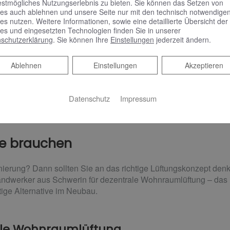
estmögliches Nutzungserlebnis zu bieten. Sie können das Setzen von
es auch ablehnen und unsere Seite nur mit den technisch notwendige
es nutzen. Weitere Informationen, sowie eine detaillierte Übersicht der
es und eingesetzten Technologien finden Sie in unserer
schutzerklärung
. Sie können Ihre
Einstellungen
jederzeit ändern.
Ablehnen
Ablehnen
Einstellungen
Akzeptieren
Datenschutz
Impressum
ohnraumlüftung
sie brauchen
nierung? Dann sollten Sie an das richtige Lüftungskonzept de
ndwerker aus Schwerin für dezentrale Wohnraumlüftung – das i
ige Alternative im Neubau.
rale Wohnraumlüftung