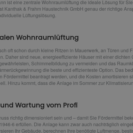
ist eine zentrale Wohnraumlüftung die ideale Lösung für Sie. 
t Kanthak & Frahm Haustechnik GmbH genau der richtige Anspr
ndividuelle Lüftungslösung.
ntralen Wohnraumlüftung
usch oft schon durch kleine Ritzen in Mauerwerk, an Türen und F
en. Daher sind neue, energieeffiziente Häuser mit einer dicht
 gewährleisten, Schimmelbildung zu vermeiden und das Raumklim
rmerückgewinnung die beste und effizienteste Option. Das bed
n Fördermittel beantragt werden, und die Kosten amortisieren 
nell. Hinzu kommt, dass die Anlage im Sommer zur Klimatisieru
n und Wartung vom Profi
ss richtig dimensioniert sein und – damit Sie Fördermittel b
946-6 erfüllen. Die Anlage kann zwar auch nachträglich eingeb
alysieren Ihr Gebäude, berechnen Ihre benötigte Luftmenge, be