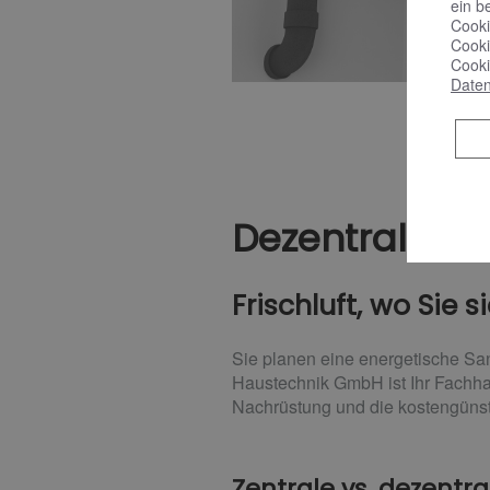
ein b
Cooki
Cooki
Cooki
Daten
Dezentrale W
Frischluft, wo Sie 
Sie planen eine energetische Sa
Haustechnik GmbH ist Ihr Fachha
Nachrüstung und die kostengünst
Zentrale vs. dezent