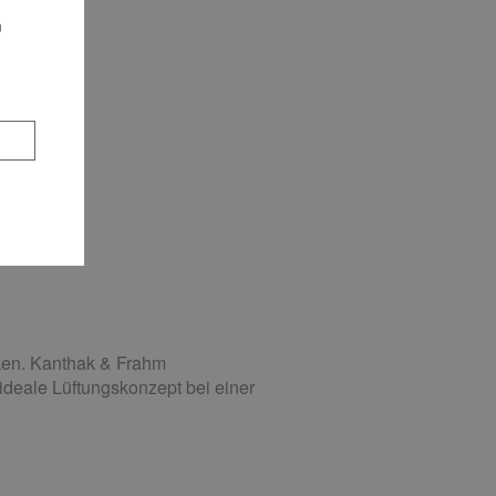
n
nken. Kanthak & Frahm
deale Lüftungskonzept bei einer