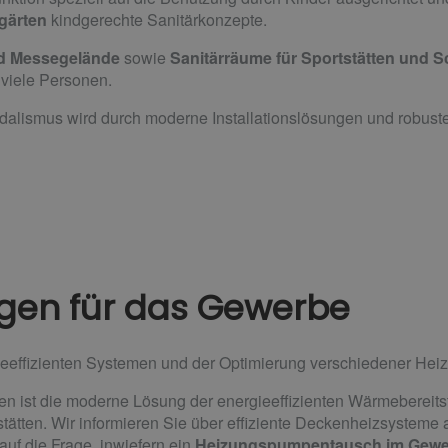
gärten
kindgerechte Sanitärkonzepte.
nd Messegelände
sowie
Sanitärräume für Sportstätten und 
 viele Personen.
dalismus wird durch moderne Installationslösungen und robuste
gen für das Gewerbe
ieeffizienten Systemen und der Optimierung verschiedener He
en ist die moderne Lösung der energieeffizienten Wärmebereitst
ätten. Wir informieren Sie über effiziente Deckenheizsysteme 
auf die Frage, inwiefern ein
Heizungspumpentausch im Gewe