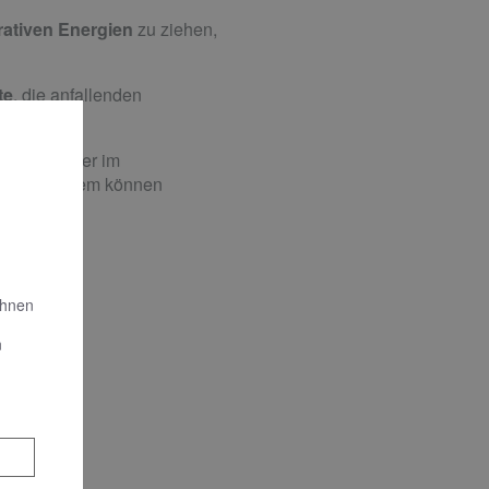
ativen Energien
zu ziehen,
te
, die anfallenden
 Unternehmer im
werden. Zudem können
Ihnen
n