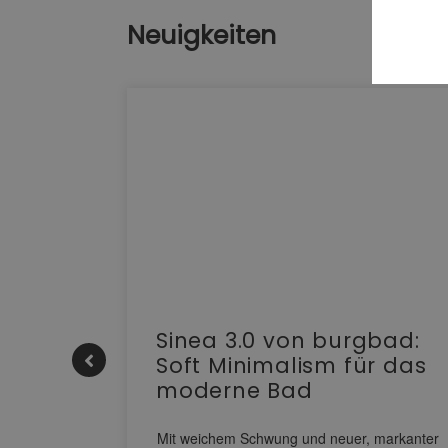
Neuigkeiten
e |
Sinea 3.0 von burgbad:
Soft Minimalism für das
moderne Bad
nskomfort
s
Mit weichem Schwung und neuer, markanter