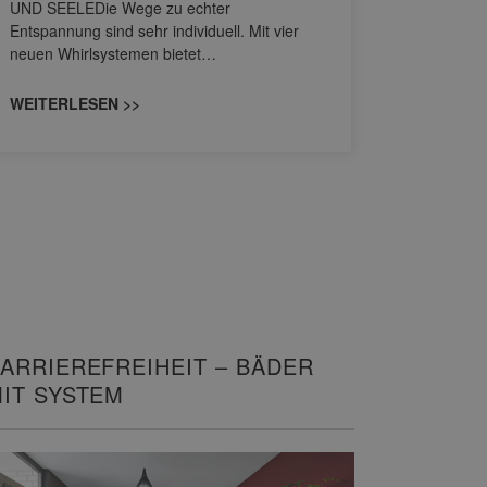
UND SEELEDie Wege zu echter
HANSAGENE
Entspannung sind sehr individuell. Mit vier
von Wascht
neuen Whirlsystemen bietet…
unterschi
konzipiert
WEITERLESEN >>
WEITERL
ARRIEREFREIHEIT – BÄDER
IT SYSTEM