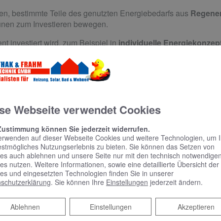
gen, bestimmte Teile des genutzten Energiebedarfs aus
Regener
nen zum Investieren bewegen.
nt investiert wird, zum Beispiel in
individuelle Energiekonzep
nnen, sollte die Verantwortlichen zum Umdenken bewegen.
 Kosten zu senken und Gewinne zu maximieren, sollte bei jedem
müssen die Potenziale von erneuerbaren Energien nur erkannt 
 werden.
se Webseite verwendet Cookies
nternehmen, für die Umwelt, für Sie!
Zustimmung können Sie jederzeit widerrufen.
erwenden auf dieser Webseite Cookies und weitere Technologien, um 
estmögliches Nutzungserlebnis zu bieten. Sie können das Setzen von
es auch ablehnen und unsere Seite nur mit den technisch notwendige
es nutzen. Weitere Informationen, sowie eine detaillierte Übersicht der
es und eingesetzten Technologien finden Sie in unserer
schutzerklärung
. Sie können Ihre
Einstellungen
jederzeit ändern.
Ablehnen
Ablehnen
Einstellungen
Akzeptieren