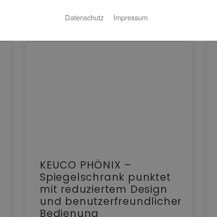
Datenschutz
Impressum
KEUCO PHÖNIX –
Spiegelschrank punktet
mit reduziertem Design
und benutzerfreundlicher
Bedienung