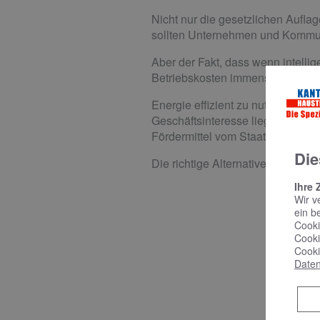
Nicht nur die gesetzlichen Aufla
sollten Unternehmen und Kommu
Aber der Fakt, dass wenn intellige
Betriebskosten immens fallen kö
Energie effizient zu nutzen, um
Geschäftsinteresse liegen. Oft 
Fördermittel vom Staat beantragt
Die
Die richtige Alternative: für Ihr U
Ihre 
Wir v
ein b
Cooki
Cooki
Cooki
Daten