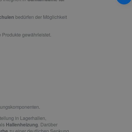
Schulen
bedürfen der Möglichkeit
 Produkte gewährleistet.
izungs­komponenten.
ellung in Lagerhallen,
als
Hallenheizung
. Darüber
rbe
zu einer deutlichen Senkung