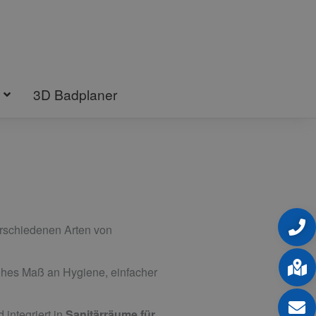
3D Badplaner
rschiedenen Arten von
ohes Maß an Hygiene, einfacher
 integriert in
Sanitärräume für