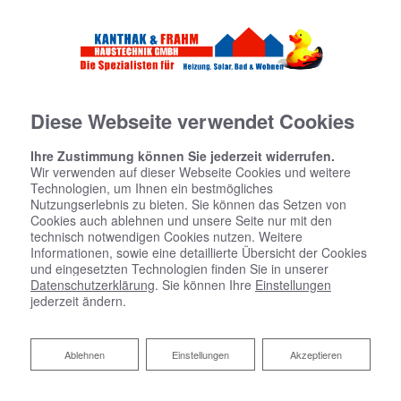
Diese Webseite verwendet Cookies
Ihre Zustimmung können Sie jederzeit widerrufen.
Wir verwenden auf dieser Webseite Cookies und weitere
Technologien, um Ihnen ein bestmögliches
Startseite
»
Bad
»
Badinspiration & Musterbäder
»
Luxus-Bad 4,6 ㎡
Nutzungserlebnis zu bieten. Sie können das Setzen von
Cookies auch ablehnen und unsere Seite nur mit den
technisch notwendigen Cookies nutzen. Weitere
Luxus-Bad 4,6 ㎡
Informationen, sowie eine detaillierte Übersicht der Cookies
und eingesetzten Technologien finden Sie in unserer
Datenschutzerklärung
. Sie können Ihre
Einstellungen
jederzeit ändern.
Ablehnen
Ablehnen
Einstellungen
Akzeptieren