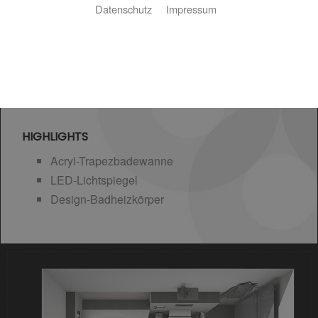
Datenschutz
Impressum
HIGHLIGHTS
Acryl-Trapezbadewanne
LED-Lichtspiegel
Design-Badheizkörper